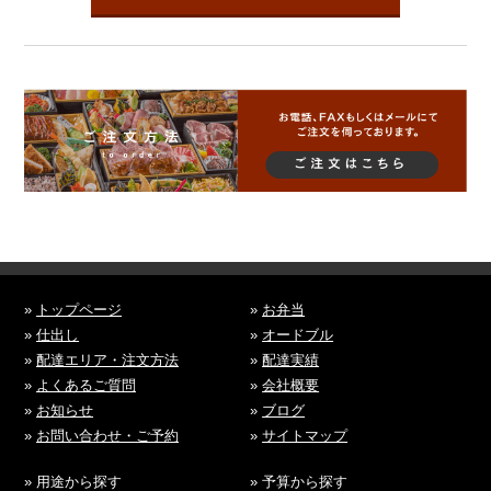
»
トップページ
»
お弁当
»
仕出し
»
オードブル
»
配達エリア・注文方法
»
配達実績
»
よくあるご質問
»
会社概要
»
お知らせ
»
ブログ
»
お問い合わせ・ご予約
»
サイトマップ
» 用途から探す
» 予算から探す