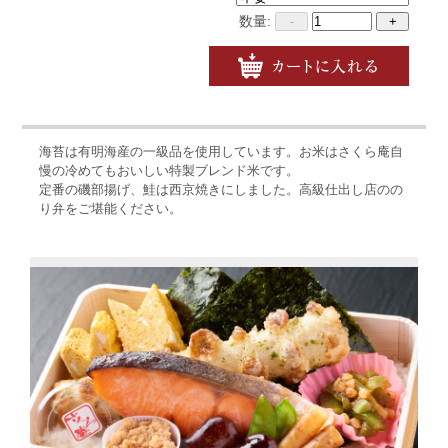
数量:
-
+
海苔は有明海産の一級品を使用しています。お米はさくら庵自
慢の冷めてもおいしい特製ブレンド米です。
定番の磯部揚げ、鮭は西京焼きにしました。高級仕出し店のの
り弁をご堪能ください。