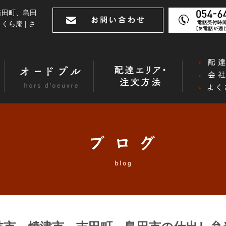
吉田町、島田
ら庵 | さ