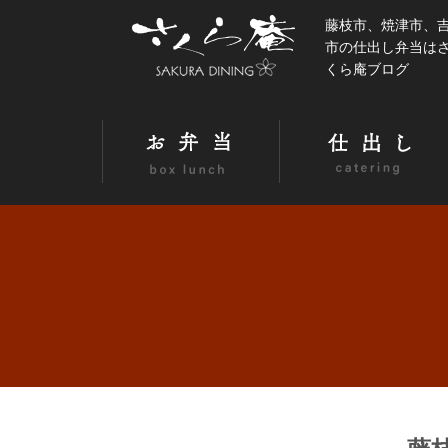
藤枝市、焼津市、
市の仕出し弁当はさく
くら庵ブログ