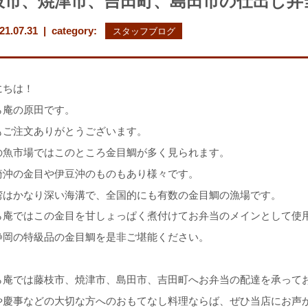
枝市、焼津市、吉田町、島田市の仕出し弁
21.07.31 | category:
スタッフブログ
にちは！
ら庵の原田です。
もご注文ありがとうございます。
の魚市場ではこのところ金目鯛が多く見られます。
崎沖の金目や伊豆沖のものもあり様々です。
湾はかなり深い海溝で、全国的にも有数の金目鯛の漁場です。
ら庵ではこの金目を甘しょっぱく煮付けてお弁当のメインとして使
静岡の特級品の金目鯛を是非ご堪能ください。
ら庵では藤枝市、焼津市、島田市、吉田町へお弁当の配達を承って
や慶事などの大切な方へのおもてなし料理ならば、ぜひ当店にお声