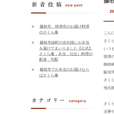
藤
20
»
藤枝市、焼津市のお届け料理
のさくら庵
こん
さく
»
藤枝市緑町の会社様にお弁当
を届けてまいりました【公式】
いつ
さくら庵，弁当，仕出し料理の
焼津
配達，宅配
御前
»
藤枝市でお弁当のお届けなら
駿河
ばさくら庵
さく
地元
さく
法事