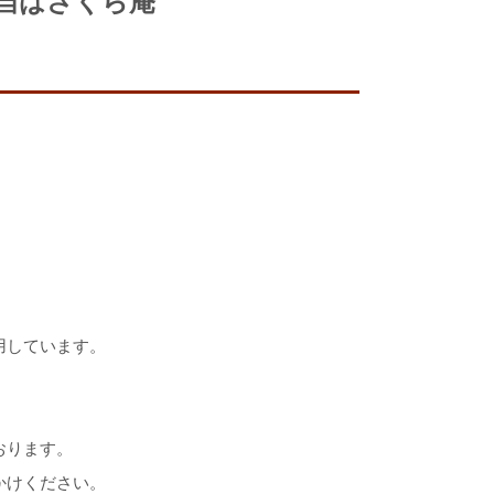
当はさくら庵
用しています。
おります。
かけください。