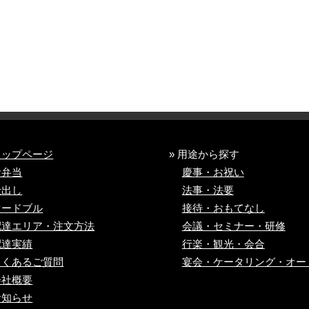
トップページ
» 用途から探す
お弁当
慶事・お祝い
仕出し
法事・法要
オードブル
接待・おもてなし
配達エリア・注文方法
会議・セミナー・研修
配達実績
行楽・観光・会合
よくあるご質問
宴会・ケータリング・
オー
会社概要
お知らせ