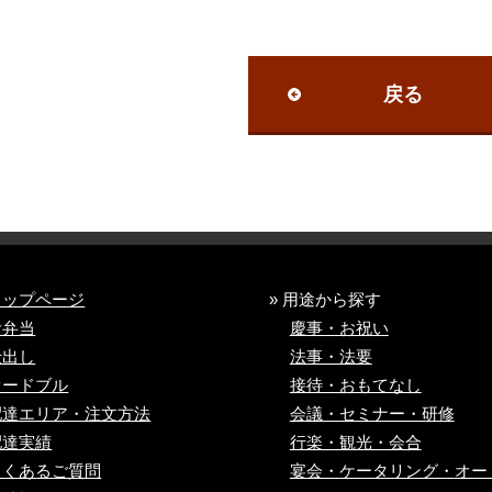
戻る
トップページ
» 用途から探す
お弁当
慶事・お祝い
仕出し
法事・法要
オードブル
接待・おもてなし
配達エリア・注文方法
会議・セミナー・研修
配達実績
行楽・観光・会合
よくあるご質問
宴会・ケータリング・
オー